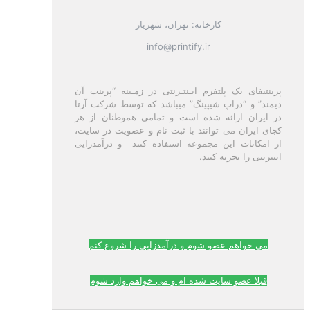
کارخانه: تهران، شهریار
info@printify.ir
پرینتیفای یک پلتفرم ایـنتـرنتی در زمـینه “پرینت آن
دیمند” و “دراپ شیپینگ” میباشد که توسط شرکت آرتا
در ایران ارائه شده است و تمامی هموطنان از هر
کجای ایران می توانند با ثبت نام و عضویت در سایت،
از امکانات این مجموعه استفاده کنند و درآمدزایی
اینترنتی را تجربه کنند.
می خواهم عضو شوم و درآمدزایی را شروع کنم
قبلا عضو سایت شده ام و می خواهم وارد شوم