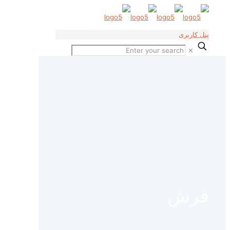
پنل کاربری
✕
فرش