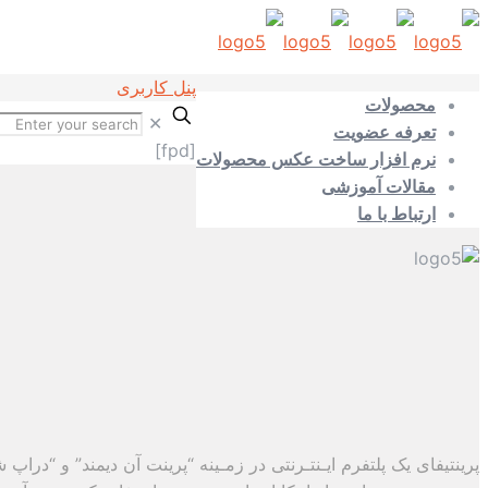
پنل کاربری
محصولات
✕
تعرفه عضویت
[fpd]
نرم افزار ساخت عکس محصولات
مقالات آموزشی
ارتباط با ما
پرینتیفای یک پلتفرم ایـنتـرنتی در زمـینه “پرینت آن دیمند” و “درا