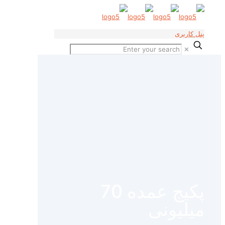
پنل کاربری
✕
پکیج عمده 70
میلیونی