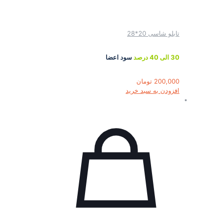
تابلو شاسی 20*28
30 الی 40 درصد
سود اعضا
200,000
تومان
افزودن به سبد خرید