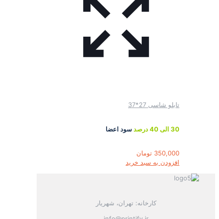
تابلو شاسی 27*37
30 الی 40 درصد
سود اعضا
350,000
تومان
افزودن به سبد خرید
کارخانه: تهران، شهریار
info@printify.ir