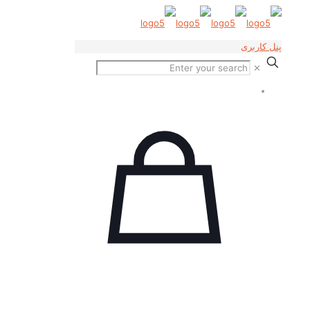
پنل کاربری
✕