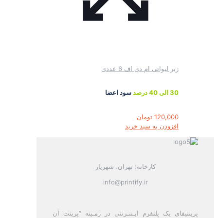
زیر لیوانی ام دی اف 6 عددی
30 الی 40 درصد
سود اعضا
120,000
تومان
افزودن به سبد خرید
کارخانه: تهران، شهریار
info@printify.ir
پرینتیفای یک پلتفرم ایـنتـرنتی در زمـینه “پرینت آن