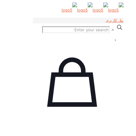
پنل کاربری
✕