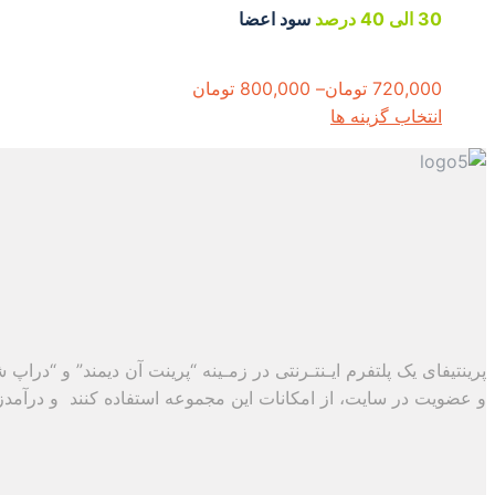
30 الی 40 درصد
سود اعضا
720,000
تومان
–
800,000
تومان
This
انتخاب گزینه ها
product
has
multiple
variants.
The
options
may
be
chosen
پرینتیفای یک پلتفرم ایـنتـرنتی در زمـینه “پرینت آن دیمند” و “درا
on
و عضویت در سایت، از امکانات این مجموعه استفاده کنند و درآمدزایی
the
product
page