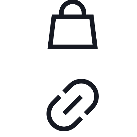
The
options
may
be
chosen
on
the
product
page