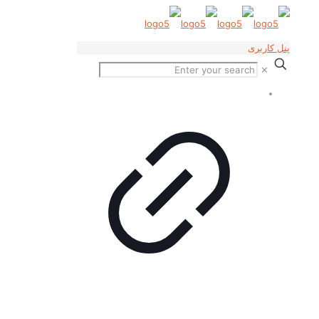
پنل کاربری
✕