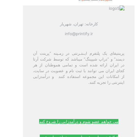
کارخانه: تهران، شهریار
info@printify.ir
پرینتیفای یک پلتفرم ایـنتـرنتی در زمـینه “پرینت آن
دیمند” و “دراپ شیپینگ” میباشد که توسط شرکت آرتا
در ایران ارائه شده است و تمامی هموطنان از هر
کجای ایران می توانند با ثبت نام و عضویت در سایت،
از امکانات این مجموعه استفاده کنند و درآمدزایی
اینترنتی را تجربه کنند.
می خواهم عضو شوم و درآمدزایی را شروع کنم
قبلا عضو سایت شده ام و می خواهم وارد شوم