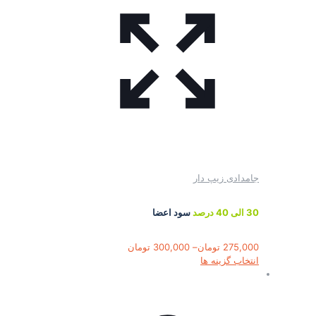
جامدادی زیپ دار
30 الی 40 درصد
سود اعضا
275,000
تومان
–
300,000
تومان
This
انتخاب گزینه ها
product
has
multiple
variants.