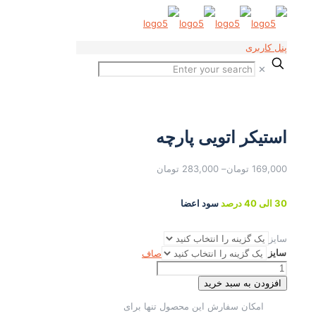
پنل کاربری
✕
استیکر اتویی پارچه
169,000
تومان
–
283,000
تومان
30 الی 40 درصد
سود اعضا
سایز
سایز
صاف
استیکر
اتویی
افزودن به سبد خرید
پارچه
امکان سفارش این محصول تنها برای
عدد