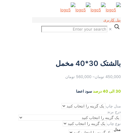
پنل کاربری
✕
بالشتک 30*40 مخمل
450,000
تومان
–
560,000
تومان
30 الی 40 درصد
سود اعضا
مدل چاپ
درج برند
نوع چاپ
مدل