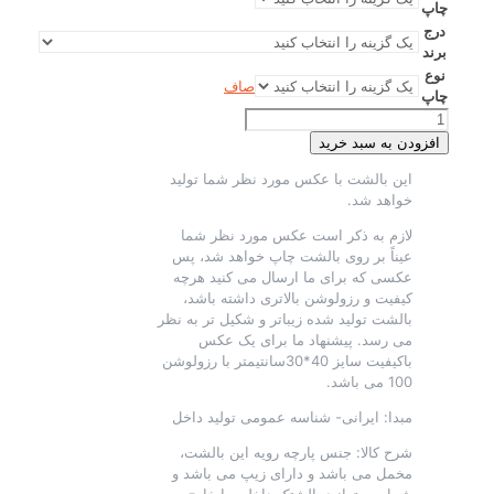
چاپ
درج
برند
نوع
صاف
چاپ
بالشتک
30*40
افزودن به سبد خرید
مخمل
این بالشت با عکس مورد نظر شما تولید
عدد
خواهد شد.
لازم به ذکر است عکس مورد نظر شما
عیناً بر روی بالشت چاپ خواهد شد، پس
عکسی که برای ما ارسال می کنید هرچه
کیفیت و رزولوشن بالاتری داشته باشد،
بالشت تولید شده زیباتر و شکیل تر به نظر
می رسد. پیشنهاد ما برای یک عکس
باکیفیت سایز 40*30سانتیمتر با رزولوشن
100 می باشد.
مبدا: ایرانی- شناسه عمومی تولید داخل
شرح کالا: جنس پارچه رویه این بالشت،
مخمل می باشد و دارای زیپ می باشد و