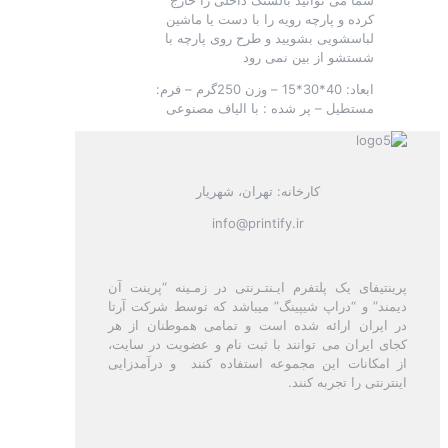
شما می توانید بالشتک داخلی را خارج
کرده و پارچه رویه را با دست یا ماشین
لباسشویی بشویید و طرح روی پارچه با
شستشو از بین نمی رود
ابعاد: 40*30*15 – وزن 250گرم – فرم:
مستطیل – پر شده : با الیاف مصنوعی
کارخانه: تهران، شهریار
info@printify.ir
پرینتیفای یک پلتفرم ایـنتـرنتی در زمـینه “پرینت آن
دیمند” و “دراپ شیپینگ” میباشد که توسط شرکت آرتا
در ایران ارائه شده است و تمامی هموطنان از هر
کجای ایران می توانند با ثبت نام و عضویت در سایت،
از امکانات این مجموعه استفاده کنند و درآمدزایی
اینترنتی را تجربه کنند.