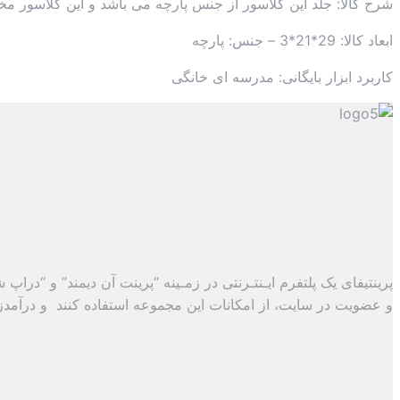
شرح کالا: جلد این کلاسور از جنس پارچه می باشد و این کلاسور مخصوص کاغذ 26 
ابعاد کالا: 29*21*3 – جنس: پارچه
کاربرد ابزار بایگانی: مدرسه ای خانگی
پرینتیفای یک پلتفرم ایـنتـرنتی در زمـینه “پرینت آن دیمند” و “درا
و عضویت در سایت، از امکانات این مجموعه استفاده کنند و درآمدزایی