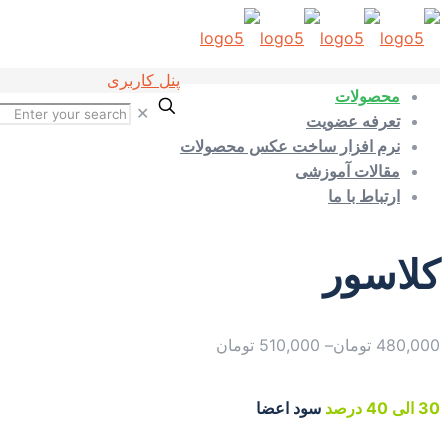
پنل کاربری
محصولات
✕
تعرفه عضویت
نرم افزار ساخت عکس محصولات
مقالات آموزشی
ارتباط با ما
کلاسور
480,000
تومان
–
510,000
تومان
30 الی 40 درصد
سود اعضا