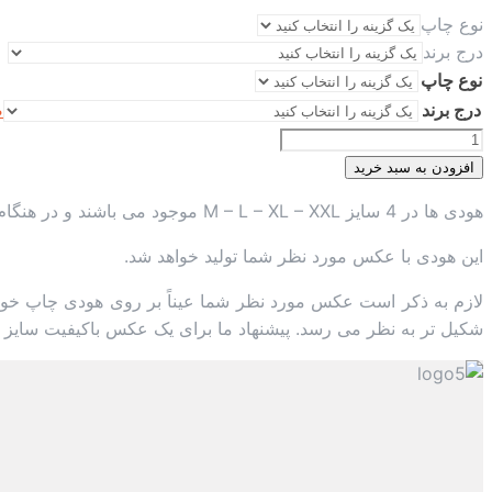
نوع چاپ
درج برند
نوع چاپ
درج برند
ص
هودی
ملانژ
افزودن به سبد خرید
عدد
هودی ها در 4 سایز M – L – XL – XXL موجود می باشند و در هنگام ثبت سفارش می بایست سایز مورد نظر را در قسمت توضیحات ذکر کنید.
این هودی با عکس مورد نظر شما تولید خواهد شد.
لازم به ذکر است عکس مورد نظر شما عیناً بر روی هودی چاپ خواه
شکیل تر به نظر می رسد. پیشنهاد ما برای یک عکس باکیفیت سایز 3500*2500 پیکسل (20*30سانتیمتر) با رزولوشن 300 می باشد.