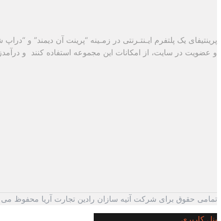
پرینتیفای یک پلتفرم ایـنتـرنتی در زمـینه “پرینت آن دیمند” و “درا
و عضویت در سایت، از امکانات این مجموعه استفاده کنند و درآمدزایی
تمامی حقوق برای شرکت آتیه سازان رادین تجارت آریا محفوظ می 
پنل کاربری