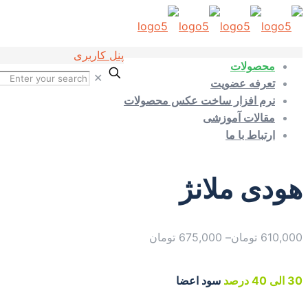
پنل کاربری
محصولات
✕
تعرفه عضویت
نرم افزار ساخت عکس محصولات
مقالات آموزشی
ارتباط با ما
هودی ملانژ
610,000
تومان
–
675,000
تومان
30 الی 40 درصد
سود اعضا