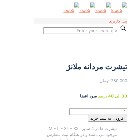
پنل کاربری
✕
تیشرت مردانه ملانژ
250,000
تومان
30 الی 40 درصد
سود اعضا
تیشرت
مردانه
افزودن به سبد خرید
ملانژ
تیشرت ها در 4 سایز M – L – XL – XXL
عدد
موجود می باشند و در هنگام ثبت سفارش