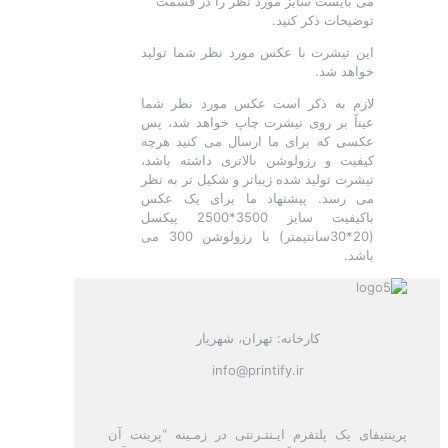
می بایست سایز مورد نظر را در قسمت
توضیحات ذکر کنید.
این تیشرت با عکس مورد نظر شما تولید
خواهد شد.
لازم به ذکر است عکس مورد نظر شما
عیناً بر روی تیشرت چاپ خواهد شد، پس
عکسی که برای ما ارسال می کنید هرچه
کیفیت و رزولوشن بالاتری داشته باشد،
تیشرت تولید شده زیباتر و شکیل تر به نظر
می رسد. پیشنهاد ما برای یک عکس
باکیفیت سایز 3500*2500 پیکسل
(20*30سانتیمتر) با رزولوشن 300 می
باشد.
کارخانه: تهران، شهریار
info@printify.ir
پرینتیفای یک پلتفرم ایـنتـرنتی در زمـینه “پرینت آن