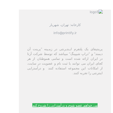
کارخانه: تهران، شهریار
info@printify.ir
پرینتیفای یک پلتفرم ایـنتـرنتی در زمـینه “پرینت آن
دیمند” و “دراپ شیپینگ” میباشد که توسط شرکت آرتا
در ایران ارائه شده است و تمامی هموطنان از هر
کجای ایران می توانند با ثبت نام و عضویت در سایت،
از امکانات این مجموعه استفاده کنند و درآمدزایی
اینترنتی را تجربه کنند.
می خواهم عضو شوم و درآمدزایی را شروع کنم