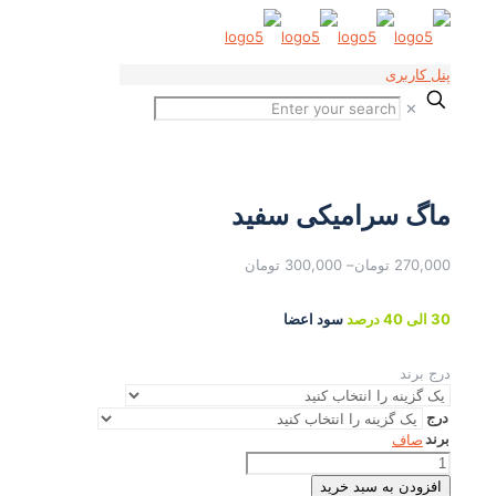
پنل کاربری
✕
ماگ سرامیکی سفید
270,000
تومان
–
300,000
تومان
30 الی 40 درصد
سود اعضا
درج برند
درج
برند
صاف
ماگ
سرامیکی
افزودن به سبد خرید