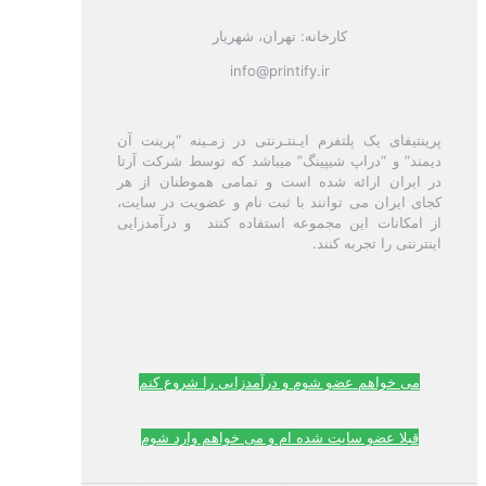
کارخانه: تهران، شهریار
info@printify.ir
پرینتیفای یک پلتفرم ایـنتـرنتی در زمـینه “پرینت آن
دیمند” و “دراپ شیپینگ” میباشد که توسط شرکت آرتا
در ایران ارائه شده است و تمامی هموطنان از هر
کجای ایران می توانند با ثبت نام و عضویت در سایت،
از امکانات این مجموعه استفاده کنند و درآمدزایی
اینترنتی را تجربه کنند.
می خواهم عضو شوم و درآمدزایی را شروع کنم
قبلا عضو سایت شده ام و می خواهم وارد شوم